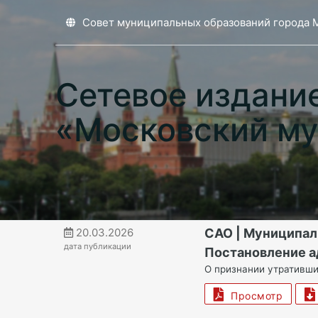
Совет муниципальных образований города 
Сетевое издани
«Московский му
20.03.2026
САО | Муниципал
дата публикации
Постановление а
О признании утративши
Просмотр