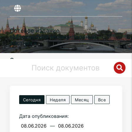
Сетевое издание
«Московский муниципальный
вестник»
Органы местного самоуправления
муниципального округа
Аэропорт
в
городе Москве
Сегодня
Неделя
Месяц
Все
Дата опубликования:
—