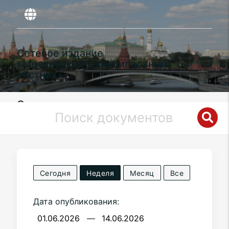
Сетевое издание
«Московский муниципальный
вестник»
Органы местного самоуправления
муниципального округа
Бескудниковский
в городе Москве
Сегодня
Неделя
Месяц
Все
Дата опубликования:
—