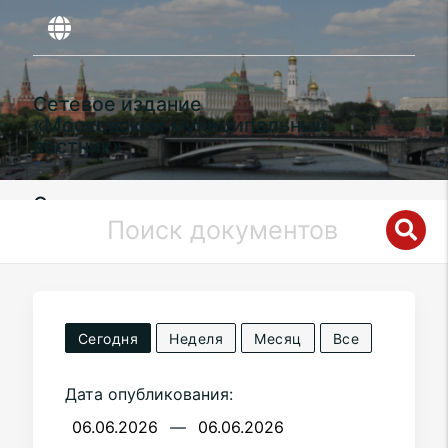
Сетевое издание
«Московский муниципальный
вестник»
Органы местного самоуправления
муниципального округа
Богородское
в городе Москве
Сегодня
Неделя
Месяц
Все
Дата опубликования:
—