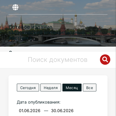
Сетевое издание
«Московский муниципальный
вестник»
Органы местного самоуправления
муниципального округа
Чертаново
Центральное
в городе Москве
Сегодня
Неделя
Месяц
Все
Дата опубликования:
—