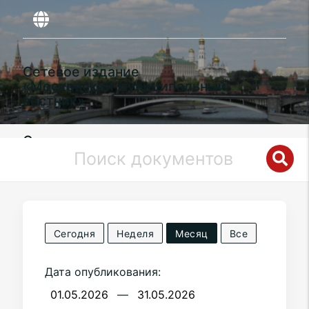
Сетевое издание
«Московский муниципальный
вестник»
Органы местного самоуправления
муниципального округа
Чертаново
Южное
в городе Москве
Сегодня
Неделя
Месяц
Все
Дата опубликования:
—