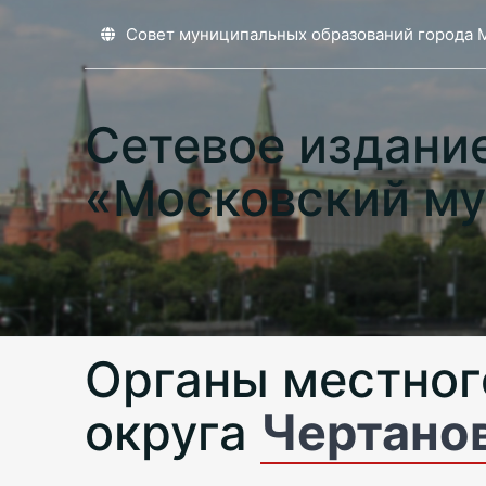
Совет муниципальных образований города 
Сетевое издани
«Московский му
Органы местног
округа
Чертано