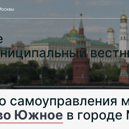
Москвы
е
ниципальный вестн
о самоуправления 
во Южное
в городе