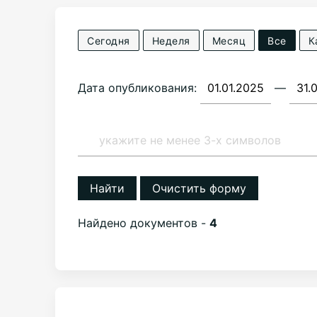
Сегодня
Неделя
Месяц
Все
К
Дата опубликования:
—
Найти
Очистить форму
Найдено документов -
4