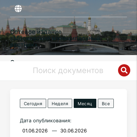
Сетевое издание
«Московский муниципальный
вестник»
Органы местного самоуправления
муниципального округа
Филимонковский
в городе Москве
Сегодня
Неделя
Месяц
Все
Дата опубликования:
—