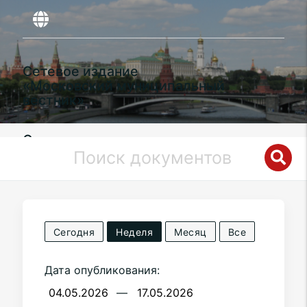
Сетевое издание
«Московский муниципальный
вестник»
Органы местного самоуправления
муниципального округа
Филимонковский
в городе Москве
Сегодня
Неделя
Месяц
Все
Дата опубликования:
—