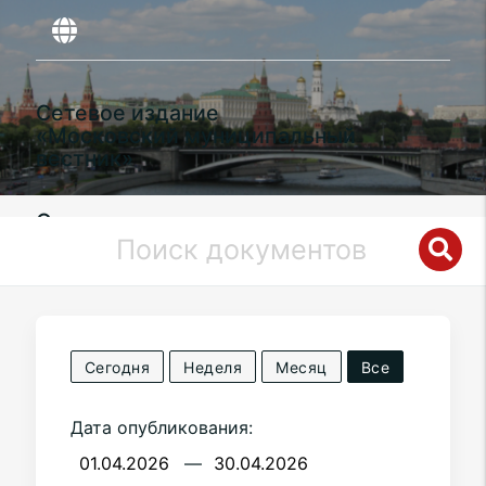
Сетевое издание
«Московский муниципальный
вестник»
Органы местного самоуправления
муниципального округа
Филимонковский
в городе Москве
Сегодня
Неделя
Месяц
Все
Дата опубликования:
—