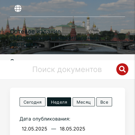
Сетевое издание
«Московский муниципальный
вестник»
Органы местного самоуправления
муниципального округа
Косино-
Ухтомский
в городе Москве
Сегодня
Неделя
Месяц
Все
Дата опубликования:
—