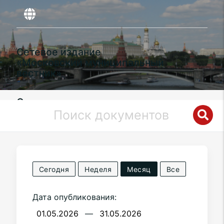
Сетевое издание
«Московский муниципальный
вестник»
Органы местного самоуправления
муниципального округа
Левобережный
в городе Москве
Сегодня
Неделя
Месяц
Все
Дата опубликования:
—