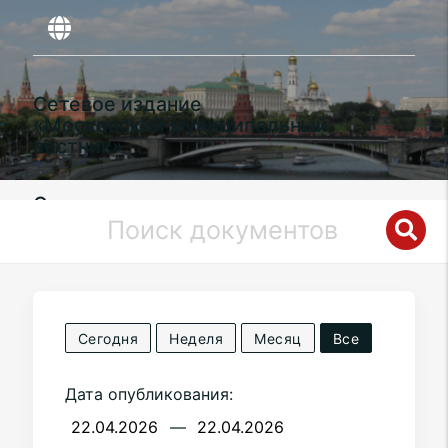
Сетевое издание
«Московский муниципальный
вестник»
Органы местного самоуправления
муниципального округа
Левобережный
в городе Москве
Сегодня
Неделя
Месяц
Все
Дата опубликования:
—