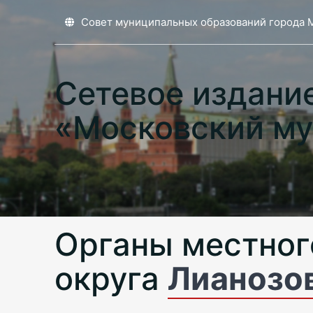
Совет муниципальных образований города 
Сетевое издани
«Московский му
Органы местног
округа
Лианозо