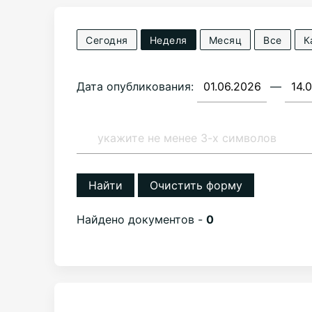
Сегодня
Неделя
Месяц
Все
К
Дата опубликования:
—
Найти
Очистить форму
Найдено документов -
0