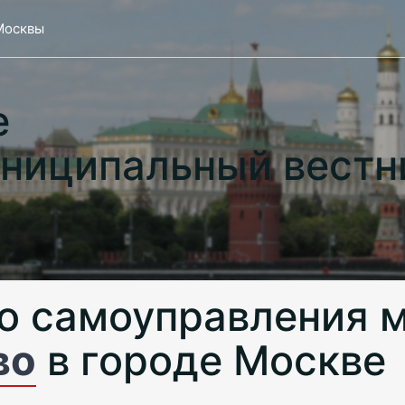
Москвы
е
ниципальный вестн
о самоуправления 
во
в городе Москве