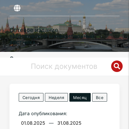
Сетевое издание
«Московский муниципальный
вестник»
Органы местного самоуправления
муниципального округа
Ломоносовский
в городе Москве
Сегодня
Неделя
Месяц
Все
Дата опубликования:
—