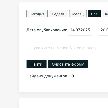
Сегодня
Неделя
Месяц
Все
К
Дата опубликования:
—
Найти
Очистить форму
Найдено документов -
0