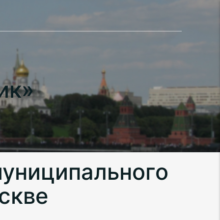
ик»
муниципального
скве