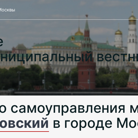
Москвы
е
ниципальный вестн
о самоуправления 
овский
в городе Мо