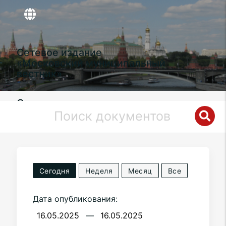
Сетевое издание
«Московский муниципальный
вестник»
Органы местного самоуправления
муниципального округа
Люблино
в
городе Москве
Сегодня
Неделя
Месяц
Все
Дата опубликования:
—