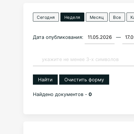
Сегодня
Неделя
Месяц
Все
К
Дата опубликования:
—
Найти
Очистить форму
Найдено документов -
0