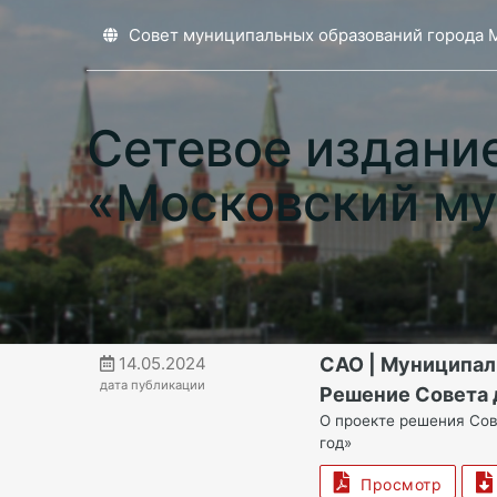
Совет муниципальных образований города 
Сетевое издани
«Московский му
14.05.2024
САО | Муниципал
дата публикации
Решение Совета 
О проекте решения Сов
год»
Просмотр