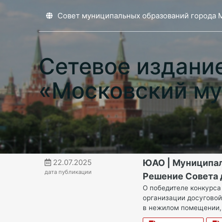
Совет муниципальных образований города 
Сетевое издани
«Московский му
22.07.2025
ЮАО | Муниципа
дата публикации
Решение Совета д
О победителе конкурса
организации досуговой
в нежилом помещении,