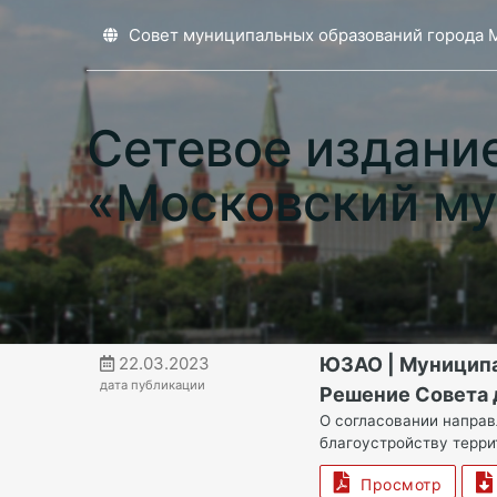
Совет муниципальных образований города 
Сетевое издани
«Московский му
22.03.2023
ЮЗАО | Муниципа
дата публикации
Решение Совета д
О согласовании направ
благоустройству террит
Просмотр