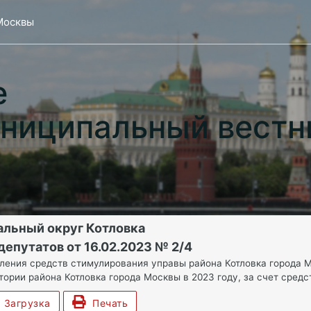
Москвы
е
ниципальный вестн
льный округ Котловка
епутатов от 16.02.2023 № 2/4
ления средств стимулирования управы района Котловка города 
ории района Котловка города Москвы в 2023 году, за счет средс
Загрузка
Печать