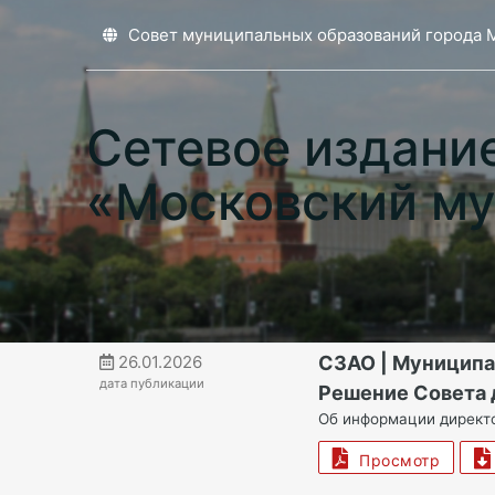
Совет муниципальных образований города 
Сетевое издани
«Московский му
26.01.2026
СЗАО | Муниципа
дата публикации
Решение Совета д
Об информации директо
Просмотр