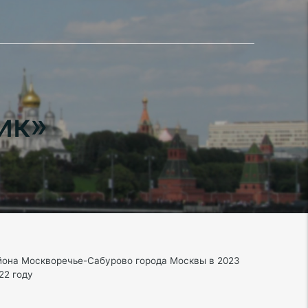
ик»
йона Москворечье-Сабурово города Москвы в 2023
22 году