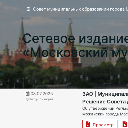
Совет муниципальных образований города 
Сетевое издани
«Московский му
08.07.2025
ЗАО | Муниципал
дата публикации
Решение Совета 
Об утверждении Реглам
Можайский города Мо
Просмотр