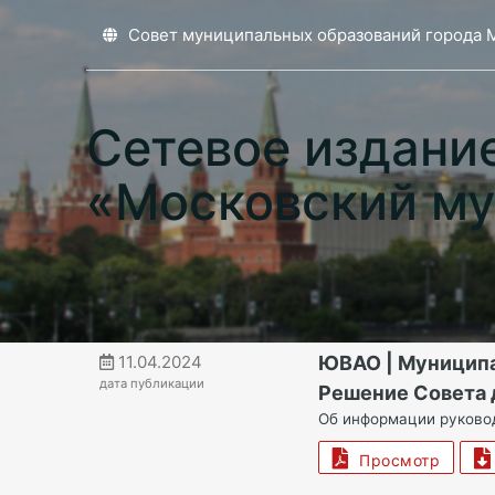
Совет муниципальных образований города 
Сетевое издани
«Московский му
11.04.2024
ЮВАО | Муницип
дата публикации
Решение Совета 
Об информации руковод
Просмотр