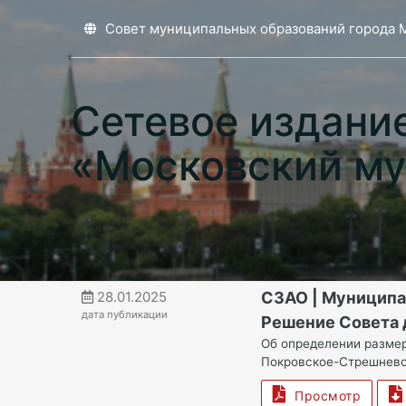
Совет муниципальных образований города 
Сетевое издани
«Московский му
28.01.2025
СЗАО | Муницип
дата публикации
Решение Совета д
Об определении размер
Покровское-Стрешнево 
Просмотр