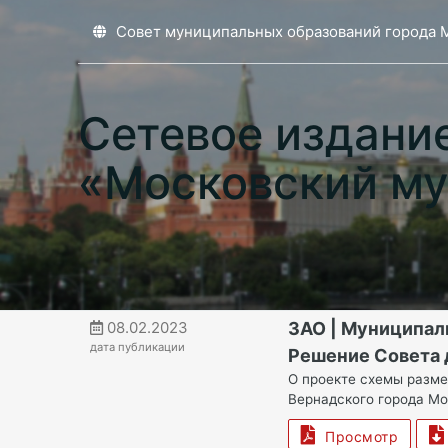
Совет муниципальных образований города 
Сетевое издани
«Московский му
08.02.2023
ЗАО | Муниципал
дата публикации
Решение Совета д
О проекте схемы разме
Вернадского города М
Просмотр