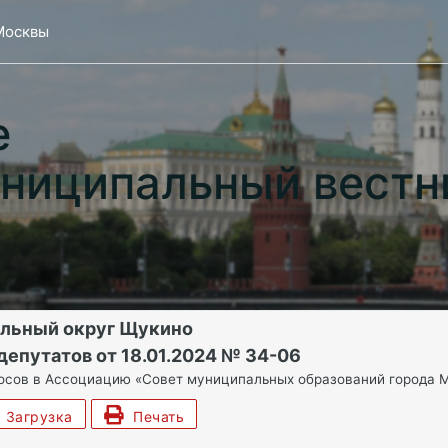
Москвы
е
ниципальный вестн
альный округ Щукино
епутатов от 18.01.2024 № 34-06
осов в Ассоциацию «Совет муниципальных образований города М
Загрузка
Печать