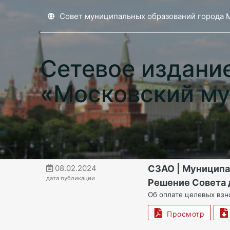
Совет муниципальных образований города 
Сетевое издани
«Московский му
08.02.2024
СЗАО | Муницип
дата публикации
Решение Совета д
Об оплате целевых взн
Просмотр