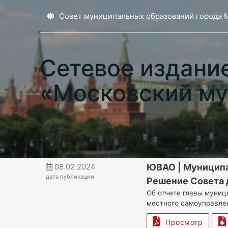
Совет муниципальных образований города 
Сетевое издани
«Московский му
08.02.2024
ЮВАО | Муницип
дата публикации
Решение Совета д
Об отчете главы муниц
местного самоуправлен
Просмотр