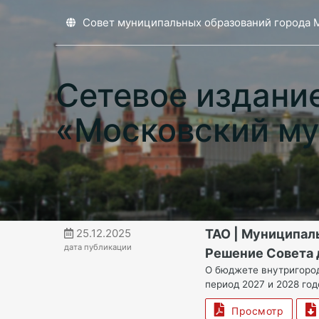
Совет муниципальных образований города 
Сетевое издани
«Московский му
25.12.2025
ТАО | Муниципал
дата публикации
Решение Совета д
О бюджете внутригород
период 2027 и 2028 год
Просмотр