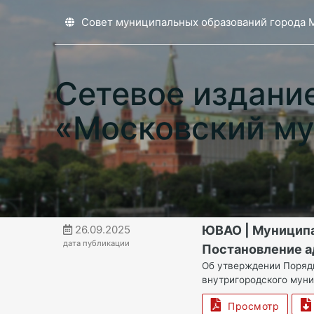
Совет муниципальных образований города 
Сетевое издани
«Московский му
26.09.2025
ЮВАО | Муницип
дата публикации
Постановление а
Об утверждении Поряд
внутригородского муни
Просмотр