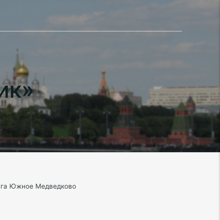
ик»
руга Южное Медведково