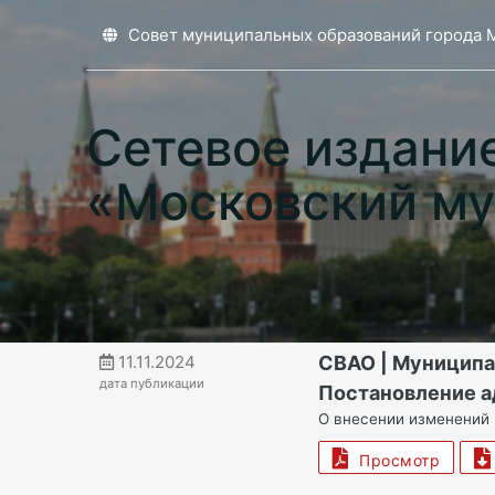
Совет муниципальных образований города 
Сетевое издани
«Московский му
11.11.2024
СВАО | Муницип
дата публикации
Постановление а
О внесении изменений
Просмотр