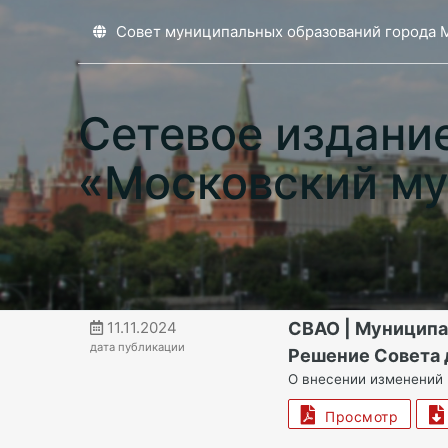
Совет муниципальных образований города 
Сетевое издани
«Московский му
11.11.2024
СВАО | Муницип
дата публикации
Решение Совета д
О внесении изменений
Просмотр