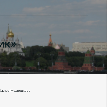
ик»
 Южное Медведково