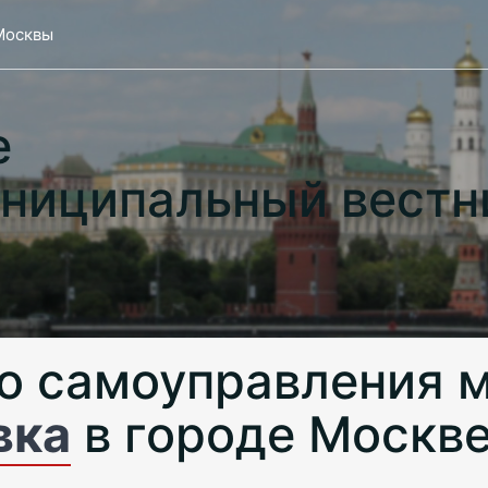
Москвы
е
ниципальный вестн
о самоуправления 
вка
в городе Москв