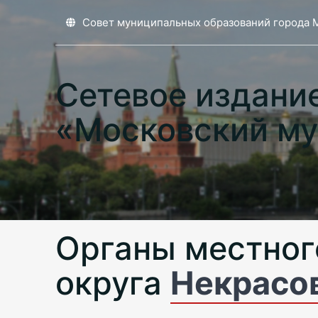
Совет муниципальных образований города 
Сетевое издани
«Московский му
Органы местног
округа
Некрасо