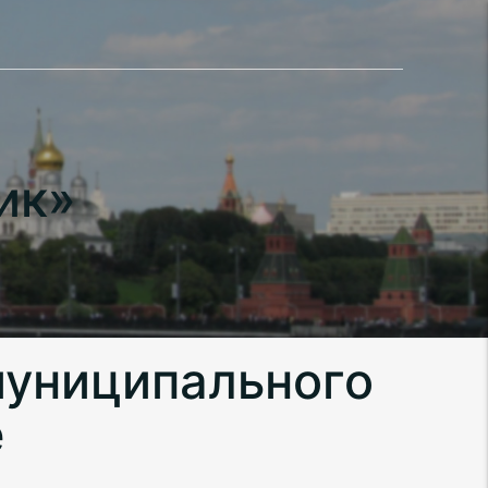
ик»
муниципального
е