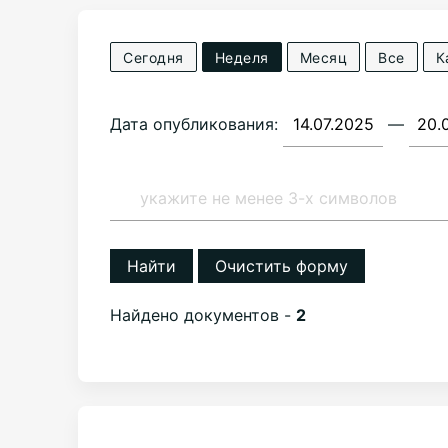
Сегодня
Неделя
Месяц
Все
К
Дата опубликования:
—
Найти
Очистить форму
Найдено документов -
2