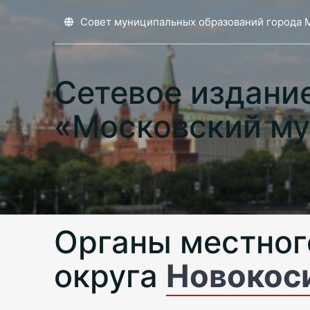
Совет муниципальных образований города 
Сетевое издани
«Московский му
Органы местног
округа
Новокос