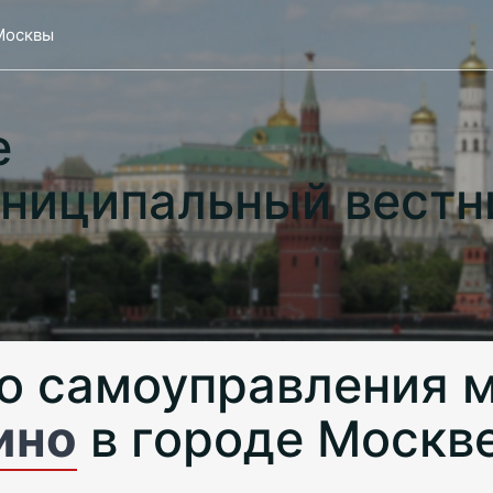
Москвы
е
ниципальный вестн
о самоуправления 
ино
в городе Москв