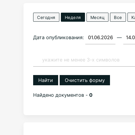
Сегодня
Неделя
Месяц
Все
К
Дата опубликования:
—
Найти
Очистить форму
Найдено документов -
0