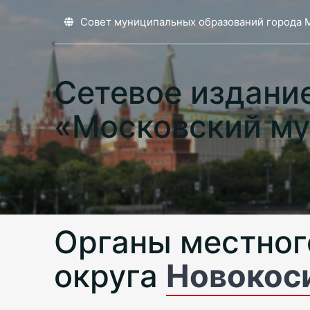
Совет муниципальных образований города 
Сетевое издани
«Московский му
Органы местног
округа
Новокос