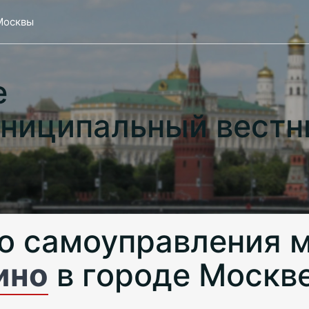
Москвы
е
ниципальный вестн
о самоуправления 
ино
в городе Москв