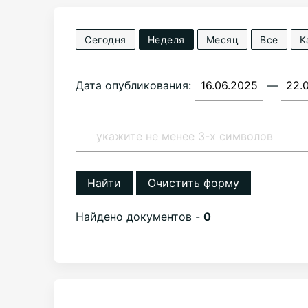
Сегодня
Неделя
Месяц
Все
К
Дата опубликования:
—
Найти
Очистить форму
Найдено документов -
0