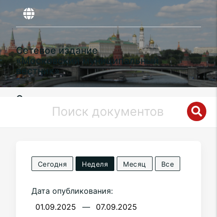
Сетевое издание
«Московский муниципальный
вестник»
Органы местного самоуправления
муниципального округа
Очаково-
Матвеевское
в городе Москве
Сегодня
Неделя
Месяц
Все
Дата опубликования:
—