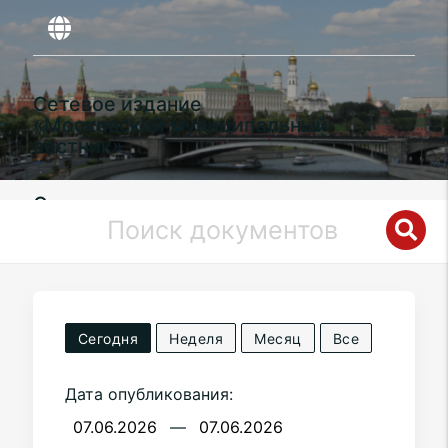
Сетевое издание
«Московский муниципальный
вестник»
Органы местного самоуправления
муниципального округа
Останкинский
в городе Москве
Сегодня
Неделя
Месяц
Все
Дата опубликования:
—