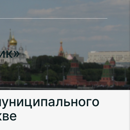
ик»
муниципального
кве