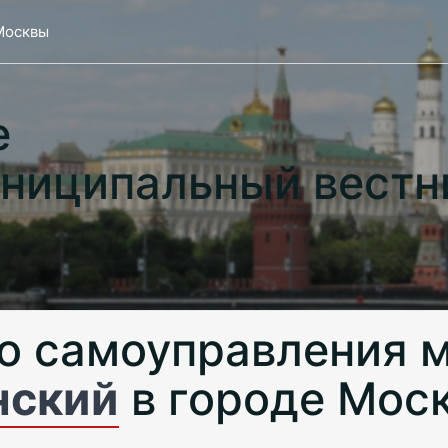
Москвы
е
ниципальный вестн
о самоуправления 
нский
в городе Мос