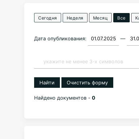
Сегодня
Неделя
Месяц
Все
К
Дата опубликования:
—
Найти
Очистить форму
Найдено документов -
0