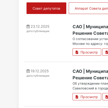
Совет депутатов
Аппарат Совета деп
23.12.2025
САО | Муницип
дата публикации
Решение Совета 
О согласовании уста
Москве по адресу: го
Просмотр
19.12.2025
САО | Муницип
дата публикации
Решение Совета 
Об утверждении план
Савеловский в городе
Просмотр