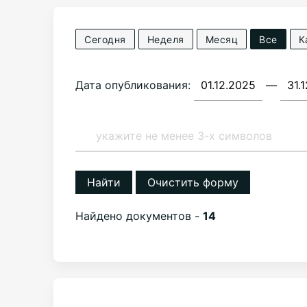
Сегодня
Неделя
Месяц
Все
К
Дата опубликования:
—
Найти
Очистить форму
Найдено документов -
14