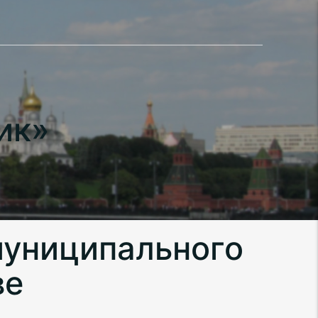
ик»
муниципального
ве