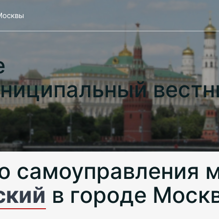
Москвы
е
ниципальный вестн
о самоуправления 
ский
в городе Моск