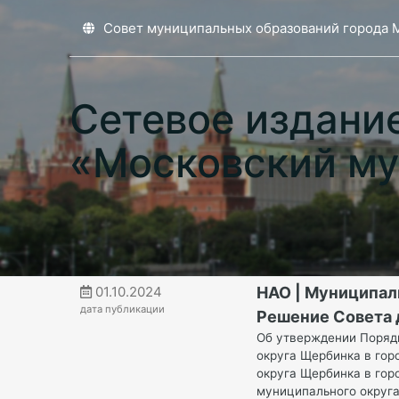
Совет муниципальных образований города 
Сетевое издани
«Московский му
01.10.2024
НАО | Муниципал
дата публикации
Решение Совета д
Об утверждении Порядк
округа Щербинка в гор
округа Щербинка в гор
муниципального округа