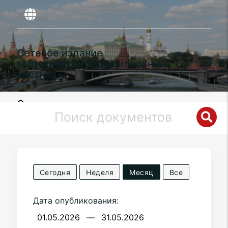
Сетевое издание
«Московский муниципальный
вестник»
Органы местного самоуправления
муниципального округа
Силино
в
городе Москве
Сегодня
Неделя
Месяц
Все
Дата опубликования:
—