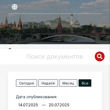
Сетевое издание
«Московский муниципальный
вестник»
Органы местного самоуправления
муниципального округа
Сокол
в
городе Москве
Сегодня
Неделя
Месяц
Все
Дата опубликования:
—