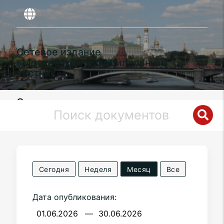
Сетевое издание
«Московский муниципальный
вестник»
Органы местного самоуправления
муниципального округа
Старое
Крюково
в городе Москве
Сегодня
Неделя
Месяц
Все
Дата опубликования:
—