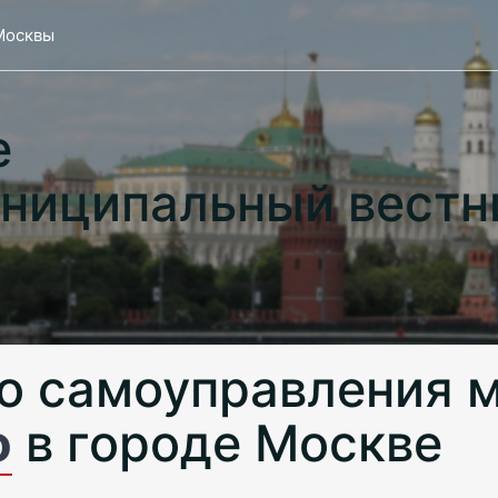
Москвы
е
ниципальный вестн
о самоуправления 
о
в городе Москве