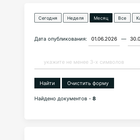
Сегодня
Неделя
Месяц
Все
К
Дата опубликования:
—
Найти
Очистить форму
Найдено документов -
8