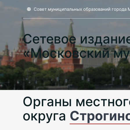
Совет муниципальных образований города 
Сетевое издани
«Московский му
Органы местног
округа
Строгин