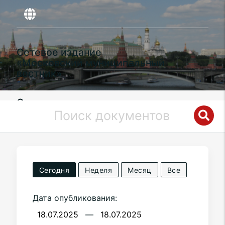
Сетевое издание
«Московский муниципальный
вестник»
Органы местного самоуправления
муниципального округа
Строгино
в
городе Москве
Сегодня
Неделя
Месяц
Все
Дата опубликования:
—