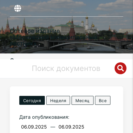
Сетевое издание
«Московский муниципальный
вестник»
Органы местного самоуправления
муниципального округа
Свиблово
в
городе Москве
Сегодня
Неделя
Месяц
Все
Дата опубликования:
—