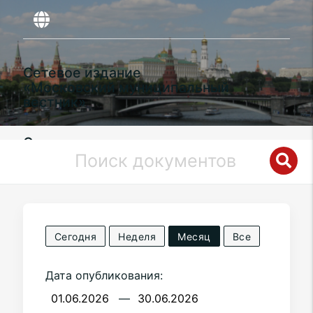
Сетевое издание
«Московский муниципальный
вестник»
Органы местного самоуправления
муниципального округа
Таганский
в
городе Москве
Сегодня
Неделя
Месяц
Все
Дата опубликования:
—