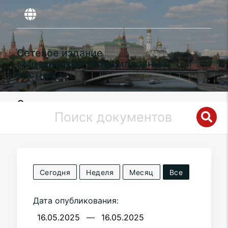
Сетевое издание
«Московский муниципальный
вестник»
Органы местного самоуправления
муниципального округа
Таганский
в
городе Москве
Сегодня
Неделя
Месяц
Все
Дата опубликования:
—