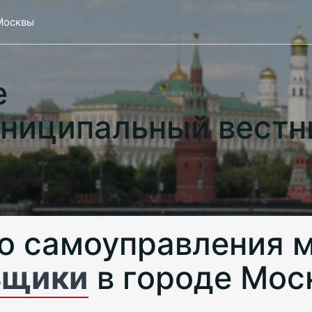
Москвы
е
ниципальный вестн
о самоуправления 
ьщики
в городе Мос