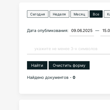
Сегодня
Неделя
Месяц
Все
К
Дата опубликования:
—
Найти
Очистить форму
Найдено документов -
0