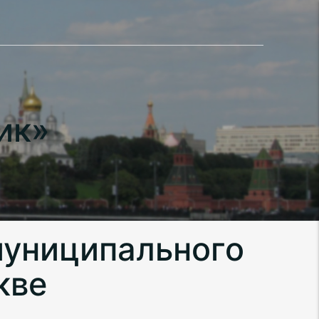
ик»
муниципального
кве