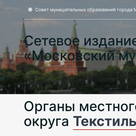
Совет муниципальных образований города 
Сетевое издани
«Московский му
Органы местног
округа
Текстил